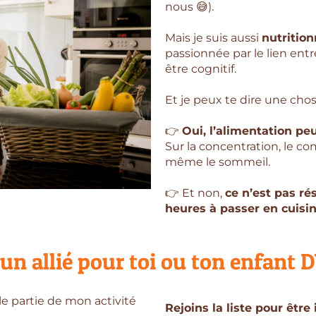
nous 😅).
Mais je suis aussi
nutrition
passionnée par le lien ent
être cognitif.
Et je peux te dire une chos
👉
Oui, l’alimentation peu
Sur la concentration, le c
même le sommeil.
👉 Et non,
ce n’est pas ré
heures à passer en cuisin
t un allié pour toi ou ton enfant
le partie de mon activité
Rejoins la liste pour être