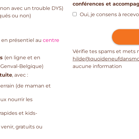
conférences et accompag
u non avec un trouble DYS)
Oui, je consens à recevo
iqués ou non)
 en présentiel au
centre
Vérifie tes spams et mets
es
(en ligne et en
hilde@quoideneufdansmo
 Genval-Belgique)
aucune information
tuite
, avec :
terrain (de maman et
ux nourrir les
rapides et kids-
venir, gratuits ou