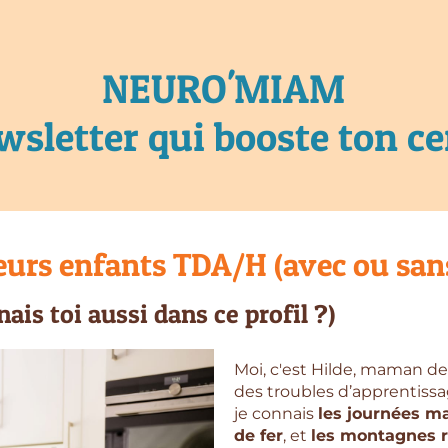
NEURO'MIAM
wsletter qui booste ton c
eurs enfants TDA/H (avec ou san
ais toi aussi dans ce profil ?)
Moi, c'est Hilde, maman d
des troubles d’apprentissag
je connais
les journées m
de fer
, et
les montagnes r